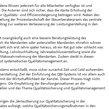
ene Wissen jederzeit für alle Mitarbeiter verfügbar ist und
 Die Autoren sind sich sicher, dass die starke Erhöhung der
r Qualitäts- und Effizienzsteigerung beitragen wird. Neben den
llung der Prozesslandschaft der Steuerberaterpraxis das zentrale
itrag zur weiteren Verbesserung der Leistungserstellung in den
ht zwangsläufig auch eine bessere Beratungsleistung des
 durch die Mandanten oder potenziellen Mandanten ohnehin schwer
llt sich erst Jahre später heraus, ob ein Rat gut oder schlecht war.
ltung, Lohnbuchhaltung, Jahresabschlusserstellung sowie die
ualitätswahrnehmung der Mandanten. Zudem steckt in diesen
etzt systematisches Qualitätsmanagement an.
stems entschließt, muss sicher zunächst Zeit und Geld aufwenden.
ngserstellung. Ziel der Einführung des QM-Systems ist vor allem auch
it der Wirtschaftlichkeit der Kanzlei. Dieser Prozess trägt nicht
eigern. Die Empfehlung der Berufsorganisationen an die
stellen und das Thema Qualitätssicherung und Qualitätsmanagement
igen die „Verlautbarung zur Qualitätssicherung in der
nsätze aufzeigt, welche Qualitätssicherungsmaßnahmen in den