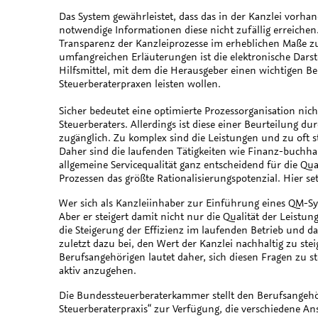
Das System gewährleistet, dass das in der Kanzlei vorhand
notwendige Informationen diese nicht zufällig erreichen.
Transparenz der Kanzleiprozesse im erheblichen Maße zu
umfangreichen Erläuterungen ist die elektronische Darste
Hilfsmittel, mit dem die Herausgeber einen wichtigen Be
Steuerberaterpraxen leisten wollen.
Sicher bedeutet eine optimierte Prozessorganisation nic
Steuerberaters. Allerdings ist diese einer Beurteilung
zugänglich. Zu komplex sind die Leistungen und zu oft ste
Daher sind die laufenden Tätigkeiten wie Finanz-buchha
allgemeine Servicequalität ganz entscheidend für die Q
Prozessen das größte Rationalisierungspotenzial. Hier s
Wer sich als Kanzleiinhaber zur Einführung eines QM-Sy
Aber er steigert damit nicht nur die Qualität der Leistu
die Steigerung der Effizienz im laufenden Betrieb und dam
zuletzt dazu bei, den Wert der Kanzlei nachhaltig zu st
Berufsangehörigen lautet daher, sich diesen Fragen zu 
aktiv anzugehen.
Die Bundessteuerberaterkammer stellt den Berufsangehör
Steuerberaterpraxis“ zur Verfügung, die verschiedene A