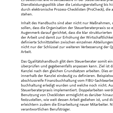
Dienstleistungspolitik über die Leistungserstellung bi
durch elektronische Prozess-Checklisten (ProCheck), die 
stehen.
Inhalt des Handbuchs sind aber nicht nur Maßnahmen, die
sollen, dass die Organisation der Steuerberaterpraxis so
Augenmerk darauf gerichtet, dass die klar strukturierten 
der Arbeit und damit zur Erhöhung der Wirtschaftlichkei
definierte Schnittstellen zwischen einzelnen Abteilungen
nicht nur der Schlüssel zur weiteren Verbesserung der Qu
Arbeit.
Das Qualitätshandbuch gibt dem Steuerberater somit ein
überprüfen und gegebenenfalls anpassen kann. Ziel ist dab
Kanzlei nach den gleichen Grundsätzen arbeiten. Dies er
innerhalb der Kanzlei eindeutig zu definieren. Beispielsw
abschlussreife Finanzbuchhaltung vom FIBU-Sachbearbei
buchhaltung erledigt wurden und welche noch nicht. Auf 
Steuerberaterpraxis implementiert. Doppelarbeiten werd
Benutzung von Checklisten ermöglicht es darüber hinaus, 
festzustellen, wie weit dessen Arbeit gediehen ist, und d
erleichtern zudem die Einarbeitung neuer Mitarbeiter. Ni
verantwortlichen Berufsträger.