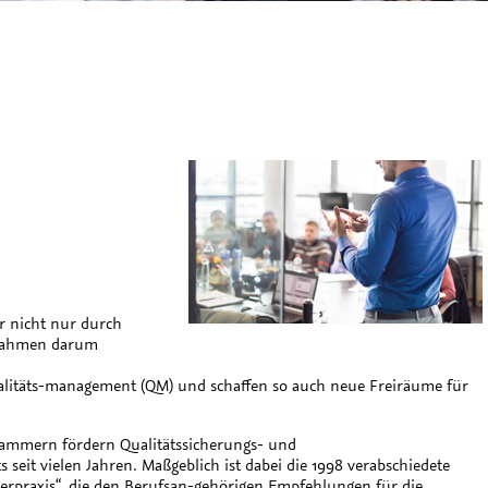
 nicht nur durch
ßnahmen darum
alitäts-management (QM) und schaffen so auch neue Freiräume für
ammern fördern Qualitätssicherungs- und
it vielen Jahren. Maßgeblich ist dabei die 1998 verabschiedete
terpraxis“, die den Berufsan-gehörigen Empfehlungen für die