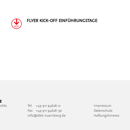
FLYER KICK-OFF EINFÜHRUNGSTAGE
g
echts
Tel.
+49 911 94626-0
Impressum
Fax
+49 911 94626-30
Datenschutz
info@stbk-nuernberg.de
Haftungshinweis