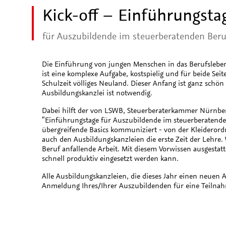
Kick-off – Einführungsta
für Auszubildende im steuerberatenden Beru
Die Einführung von jungen Menschen in das Berufslebe
ist eine komplexe Aufgabe, kostspielig und für beide Se
Schulzeit völliges Neuland. Dieser Anfang ist ganz sc
Ausbildungskanzlei ist notwendig.
Dabei hilft der von LSWB, Steuerberaterkammer Nürnber
"Einführungstage für Auszubildende im steuerberatenden
übergreifende Basics kommuniziert - von der Kleiderord
auch den Ausbildungskanzleien die erste Zeit der Lehre.
Beruf anfallende Arbeit. Mit diesem Vorwissen ausgestat
schnell produktiv eingesetzt werden kann.
Alle Ausbildungskanzleien, die dieses Jahr einen neuen A
Anmeldung Ihres/Ihrer Auszubildenden für eine Teilna