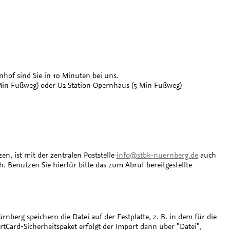
hof sind Sie in 10 Minuten bei uns.
 Min Fußweg) oder U2 Station Opernhaus (5 Min Fußweg)
n, ist mit der zentralen Poststelle
info@stbk-nuernberg.de
auch
. Benutzen Sie hierfür bitte das zum Abruf bereitgestellte
berg speichern die Datei auf der Festplatte, z. B. in dem für die
rtCard-Sicherheitspaket erfolgt der Import dann über "Datei",