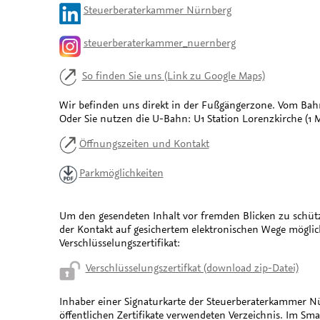
Steuerberaterkammer Nürnberg
steuerberaterkammer_nuernberg
So finden Sie uns (Link zu Google Maps)
Wir befinden uns direkt in der Fußgängerzone. Vom Bahn
Oder Sie nutzen die U-Bahn: U1 Station Lorenzkirche (1
Öffnungszeiten und Kontakt
Parkmöglichkeiten
Um den gesendeten Inhalt vor fremden Blicken zu schütze
der Kontakt auf gesichertem elektronischen Wege möglich
Verschlüsselungszertifikat:
Verschlüsselungszertifkat (download zip-Datei)
Inhaber einer Signaturkarte der Steuerberaterkammer Nürn
öffentlichen Zertifikate verwendeten Verzeichnis. Im Sma