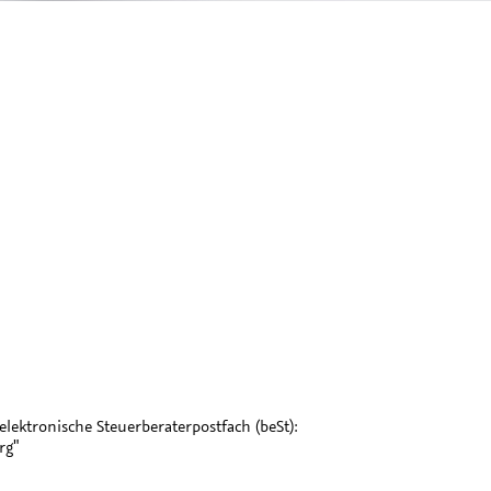
lektronische Steuerberaterpostfach (beSt):
rg"