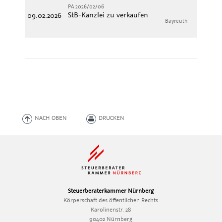
PA 2026/02/06
StB-Kanzlei zu verkaufen
09.02.2026
Bayreuth
Pr
NACH OBEN
DRUCKEN
Steuerberaterkammer Nürnberg
Körperschaft des öffentlichen Rechts
Karolinenstr. 28
90402 Nürnberg