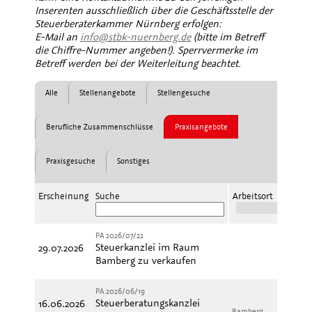
Inserenten ausschließlich über die Geschäftsstelle der
Steuerberaterkammer Nürnberg erfolgen:
E-Mail an
info@stbk-nuernberg.de
(bitte im Betreff
die Chiffre-Nummer angeben!). Sperrvermerke im
Betreff werden bei der Weiterleitung beachtet.
Alle
Stellenangebote
Stellengesuche
Berufliche Zusammenschlüsse
Praxisangebote
Praxisgesuche
Sonstiges
Erscheinung
Suche
Arbeitsort
PA 2026/07/22
Steuerkanzlei im Raum
29.07.2026
Pr
Bamberg zu verkaufen
PA 2026/06/19
Steuerberatungskanzlei
16.06.2026
Bamberg
Pr