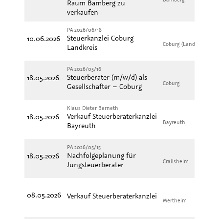
Raum Bamberg zu
verkaufen
PA 2026/06/18
Steuerkanzlei Coburg
10.06.2026
Coburg (Landkreis)
Pr
Landkreis
PA 2026/05/16
Steuerberater (m/w/d) als
18.05.2026
Coburg
Pr
Gesellschafter – Coburg
Klaus Dieter Berneth
Verkauf Steuerberaterkanzlei
18.05.2026
Bayreuth
Pr
Bayreuth
PA 2026/05/15
Nachfolgeplanung für
18.05.2026
Crailsheim
Pr
Jungsteuerberater
08.05.2026
Verkauf Steuerberaterkanzlei
Wertheim
Pr