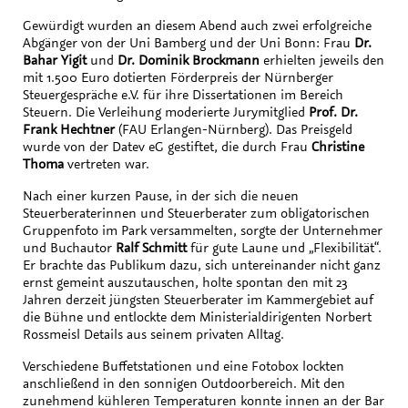
Gewürdigt wurden an diesem Abend auch zwei erfolgreiche
Abgänger von der Uni Bamberg und der Uni Bonn: Frau
Dr.
Bahar Yigit
und
Dr. Dominik Brockmann
erhielten jeweils den
mit 1.500 Euro dotierten Förderpreis der Nürnberger
Steuergespräche e.V. für ihre Dissertationen im Bereich
Steuern. Die Verleihung moderierte Jurymitglied
Prof. Dr.
Frank Hechtner
(FAU Erlangen-Nürnberg). Das Preisgeld
wurde von der Datev eG gestiftet, die durch Frau
Christine
Thoma
vertreten war.
Nach einer kurzen Pause, in der sich die neuen
Steuerberaterinnen und Steuerberater zum obligatorischen
Gruppenfoto im Park versammelten, sorgte der Unternehmer
und Buchautor
Ralf Schmitt
für gute Laune und „Flexibilität“.
Er brachte das Publikum dazu, sich untereinander nicht ganz
ernst gemeint auszutauschen, holte spontan den mit 23
Jahren derzeit jüngsten Steuerberater im Kammergebiet auf
die Bühne und entlockte dem Ministerialdirigenten Norbert
Rossmeisl Details aus seinem privaten Alltag.
Verschiedene Buffetstationen und eine Fotobox lockten
anschließend in den sonnigen Outdoorbereich. Mit den
zunehmend kühleren Temperaturen konnte innen an der Bar