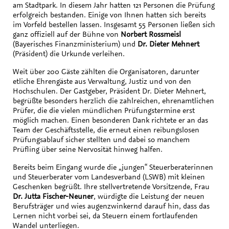
am Stadtpark. In diesem Jahr hatten 121 Personen die Prüfung
erfolgreich bestanden. Einige von Ihnen hatten sich bereits
im Vorfeld bestellen lassen. Insgesamt 55 Personen ließen sich
ganz offiziell auf der Bühne von
Norbert Rossmeisl
(Bayerisches Finanzministerium) und
Dr. Dieter Mehnert
(Präsident) die Urkunde verleihen.
Weit über 200 Gäste zählten die Organisatoren, darunter
etliche Ehrengäste aus Verwaltung, Justiz und von den
Hochschulen. Der Gastgeber, Präsident Dr. Dieter Mehnert,
begrüßte besonders herzlich die zahlreichen, ehrenamtlichen
Prüfer, die die vielen mündlichen Prüfungstermine erst
möglich machen. Einen besonderen Dank richtete er an das
Team der Geschäftsstelle, die erneut einen reibungslosen
Prüfungsablauf sicher stellten und dabei so manchem
Prüfling über seine Nervosität hinweg halfen.
Bereits beim Eingang wurde die „jungen“ Steuerberaterinnen
und Steuerberater vom Landesverband (LSWB) mit kleinen
Geschenken begrüßt. Ihre stellvertretende Vorsitzende, Frau
Dr. Jutta Fischer-Neuner
, würdigte die Leistung der neuen
Berufsträger und wies augenzwinkernd darauf hin, dass das
Lernen nicht vorbei sei, da Steuern einem fortlaufenden
Wandel unterliegen.